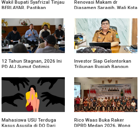
Wakil Bupati Syafrizal Tinjau
Renovasi Makam dr
BERLAYAR, Pastikan
Djasamen Saragih, Wali Kota
Pelayanan Publik Hadir
Ajak Masyarakat Lestarikan
Sampai Desa
Nilai Perjuangan Tokoh
Bangsa
12 Tahun Stagnan, 2026 Ini
Investor Siap Gelontorkan
PD AIJ Sumut Optimis
Triliunan Rupiah Bangun
Sumbang PAD ke Pemprov
Kereta Gantung di Danau
Sumut
Toba, BPHTB Lahan 60 Ha
Digratiskan
Mahasiswa USU Terduga
Rico Waas Buka Raker
Kasus Asusila di DO Dari
DPRD Medan 2026, Wong
Kampus
Chun Sen Dorong
Transformasi Digital