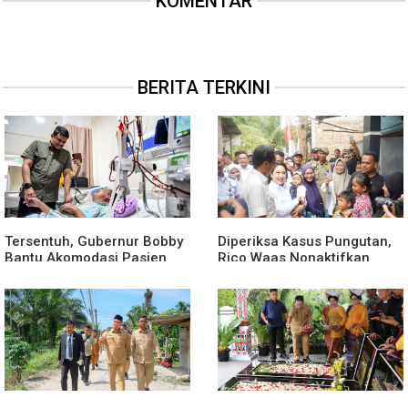
KOMENTAR
BERITA TERKINI
Tersentuh, Gubernur Bobby
Diperiksa Kasus Pungutan,
Bantu Akomodasi Pasien
Rico Waas Nonaktifkan
Leukemia dan Kanker Tiroid
Lurah Aur Atas Aduan
di RSUD Thomsen
Masyarakat