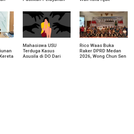
Publik Hadir Sampai
Masyarakat
Desa
Lestarikan Nilai
Perjuangan Tokoh
Bangsa
Mahasiswa USU
Rico Waas Buka
liunan
Terduga Kasus
Raker DPRD Medan
Kereta
Asusila di DO Dari
2026, Wong Chun Sen
au
Kampus
Dorong Transformasi
ahan
Digital
an