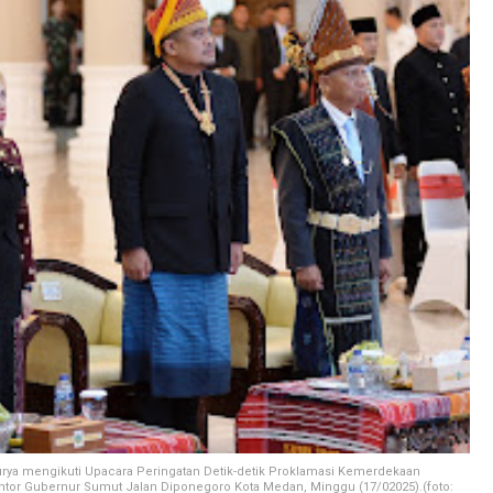
ya mengikuti Upacara Peringatan Detik-detik Proklamasi Kemerdekaan
 Kantor Gubernur Sumut Jalan Diponegoro Kota Medan, Minggu (17/02025).(foto: