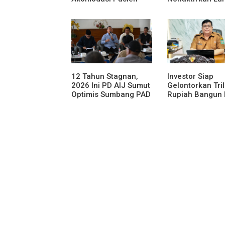
Leukemia dan Kanker
Aur Atas Aduan
Tiroid di RSUD
Masyarakat
Thomsen
12 Tahun Stagnan,
Investor Siap
2026 Ini PD AIJ Sumut
Gelontorkan Tri
Optimis Sumbang PAD
Rupiah Bangun 
ke Pemprov Sumut
Gantung di Dan
Toba, BPHTB L
60 Ha Digratisk