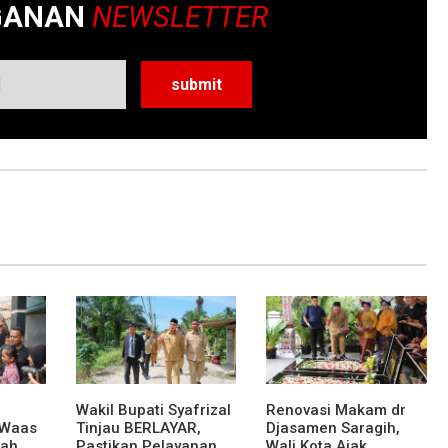
GANAN
NEWSLETTER
Wakil Bupati Syafrizal
Renovasi Makam dr
 Waas
Tinjau BERLAYAR,
Djasamen Saragih,
rah
Pastikan Pelayanan
Wali Kota Ajak