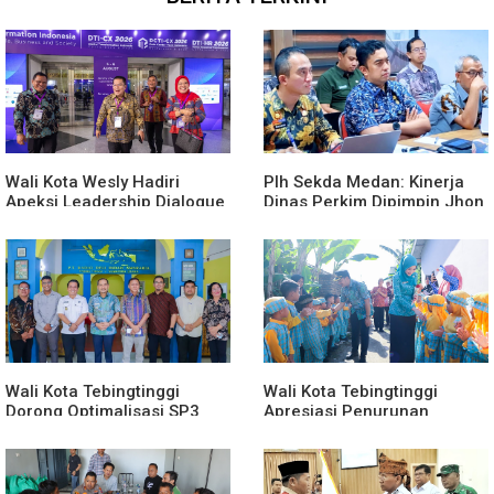
Wali Kota Wesly Hadiri
Plh Sekda Medan: Kinerja
Apeksi Leadership Dialogue
Dinas Perkim Dipimpin Jhon
2026 Perkuat Komitmen
Lase Terparah: Di Bawah
Transformasi Digital
Kelurahan
Wali Kota Tebingtinggi
Wali Kota Tebingtinggi
Dorong Optimalisasi SP3
Apresiasi Penurunan
Catin
Stunting