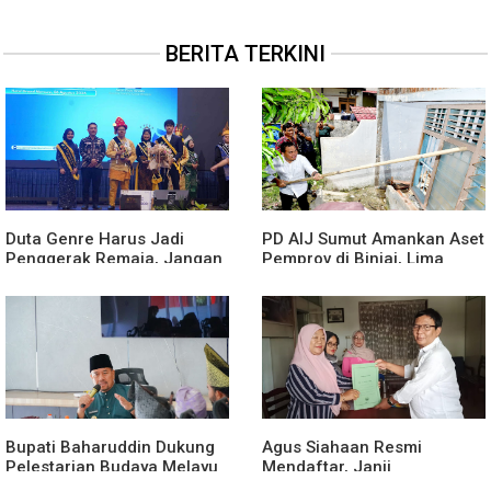
BERITA TERKINI
Duta Genre Harus Jadi
PD AIJ Sumut Amankan Aset
Penggerak Remaja, Jangan
Pemprov di Binjai, Lima
Aktif Saat Ada Acara
Rumah Dinas Eks Bioskop
Ria Dibongkar
Bupati Baharuddin Dukung
Agus Siahaan Resmi
Pelestarian Budaya Melayu
Mendaftar, Janji
Melalui Gebyar Bertanjak
Memajukan Organisasi dan