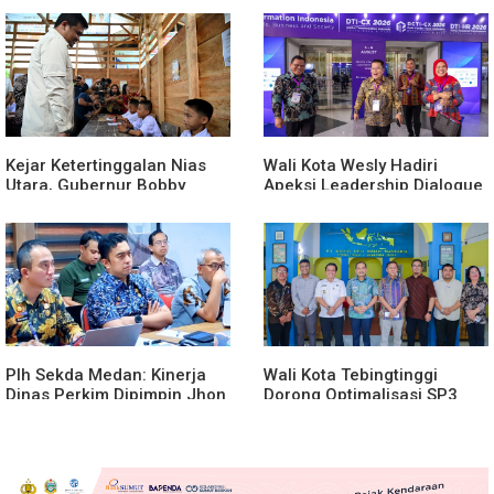
Jilid 7
Lomba Karya Tulis Se-Sumut
Kejar Ketertinggalan Nias
Wali Kota Wesly Hadiri
Utara, Gubernur Bobby
Apeksi Leadership Dialogue
Percepat Pembangunan
2026 Perkuat Komitmen
Gedung SMPN 4 Sitoli Ori
Transformasi Digital
Plh Sekda Medan: Kinerja
Wali Kota Tebingtinggi
Dinas Perkim Dipimpin Jhon
Dorong Optimalisasi SP3
Lase Terparah: Di Bawah
Catin
Kelurahan