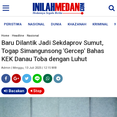
PERISTIWA
NASIONAL
DUNIA
KHAZANAH
KRIMINAL
M
Home
»
Headline
»
Nasional
Baru Dilantik Jadi Sekdaprov Sumut,
Togap Simangunsong 'Gercep' Bahas
KEK Danau Toba dengan Luhut
Admin | Minggu, 13 Juli 2025 | 12:15 WIB
Bacakan
Stop