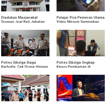
Diadukan Masyarakat
Pelajar Pria Pemeran Utama
Dugaan Jual Beli Jabatan,
Video Mesum Sampaikan
Wali Kota Bebas Tugaskan
Permohonan Maaf
Camat Medan Timur
Polres Sibolga Siaga
Polres Sibolga Ungkap
Karhutla, Cek Drone Hingga
Kasus Penikaman di
APAR Hadapi Musim Kering
Kelurahan Pasar Baru