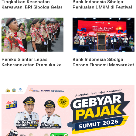
Tingkatkan Kesehatan
Bank Indonesia Sibolga:
Karyawan, BRI Sibolga Gelar
Penjualan UMKM di Festival
Olahraga Rutin
Tao Toba Joujou Capai 6
Miliar
Pemko Siantar Lepas
Bank Indonesia Sibolga
Keberangkatan Pramuka ke
Dorong Ekonomi Masyarakat
Jamnas di Cibubur
di Festival Tao Toba Jou-jou
2026