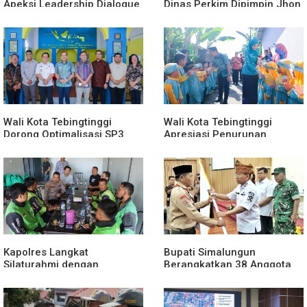
Apeksi Leadership Dialogue
Dinas Perkim Dipimpin Jhon
2026 Perkuat Komitmen
Lase Terparah: Di Bawah
Transformasi Digital
Kelurahan
Wali Kota Tebingtinggi
Wali Kota Tebingtinggi
Dorong Optimalisasi SP3
Apresiasi Penurunan
Catin
Stunting
Kapolres Langkat
Bupati Simalungun
Silaturahmi dengan
Berangkatkan 38 Anggota
Pengemudi Ojek Online
Pramuka Ikuti Jamnas XII
2026