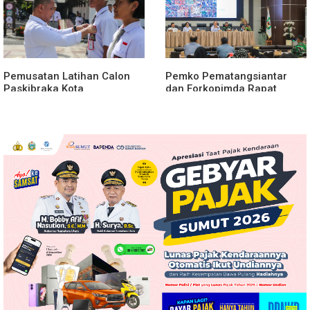
Pemusatan Latihan Calon
Pemko Pematangsiantar
Paskibraka Kota
dan Forkopimda Rapat
Pematangsiantar 2026
Finalisasi Rangkaian
Resmi Dimulai
Peringatan HUT ke-81
Kemerdekaan RI