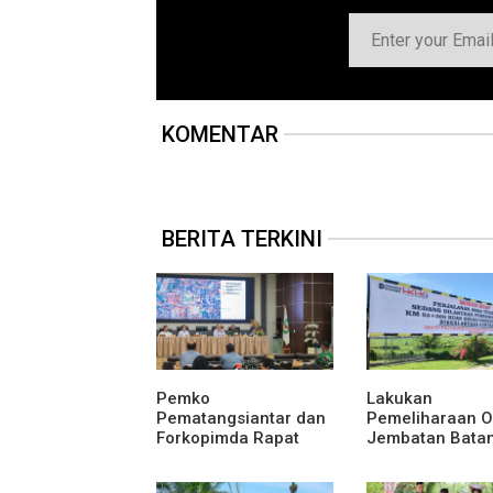
KOMENTAR
BERITA TERKINI
Pemko
Lakukan
Pematangsiantar dan
Pemeliharaan O
Forkopimda Rapat
Jembatan Bata
Finalisasi Rangkaian
Serangan, Hut
Peringatan HUT ke-81
Karya Uji Coba