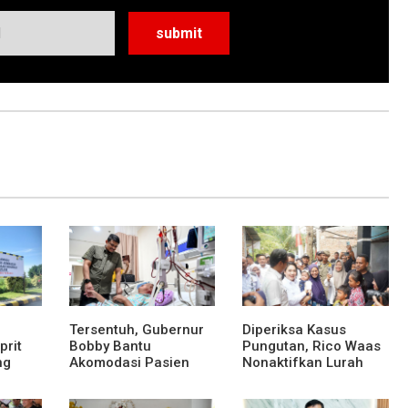
Tersentuh, Gubernur
Diperiksa Kasus
prit
Bobby Bantu
Pungutan, Rico Waas
ng
Akomodasi Pasien
Nonaktifkan Lurah
ama
Leukemia dan Kanker
Aur Atas Aduan
Tiroid di RSUD
Masyarakat