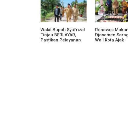
Kemerdekaan RI
Contraflow di K
Tol Binjai–Lang
Wakil Bupati Syafrizal
Renovasi Maka
Tinjau BERLAYAR,
Djasamen Sarag
Pastikan Pelayanan
Wali Kota Ajak
Publik Hadir Sampai
Masyarakat
Desa
Lestarikan Nilai
Perjuangan Tok
Bangsa