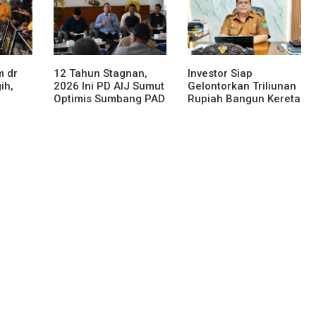
M 55
Thomsen
sa
m dr
12 Tahun Stagnan,
Investor Siap
ih,
2026 Ini PD AIJ Sumut
Gelontorkan Triliunan
Optimis Sumbang PAD
Rupiah Bangun Kereta
ke Pemprov Sumut
Gantung di Danau
Toba, BPHTB Lahan
oh
60 Ha Digratiskan