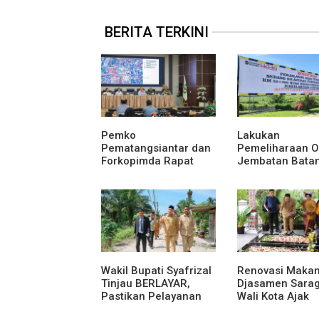
BERITA TERKINI
Pemko
Lakukan
Pematangsiantar dan
Pemeliharaan O
Forkopimda Rapat
Jembatan Bata
Finalisasi Rangkaian
Serangan, Hut
Peringatan HUT ke-81
Karya Uji Coba
Kemerdekaan RI
Contraflow di K
Tol Binjai–Lang
Wakil Bupati Syafrizal
Renovasi Maka
Tinjau BERLAYAR,
Djasamen Sarag
Pastikan Pelayanan
Wali Kota Ajak
Publik Hadir Sampai
Masyarakat