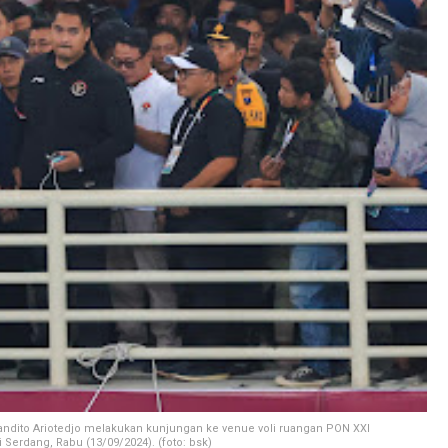
ndito Ariotedjo melakukan kunjungan ke venue voli ruangan PON XXI
 Serdang, Rabu (13/09/2024). (foto: bsk)