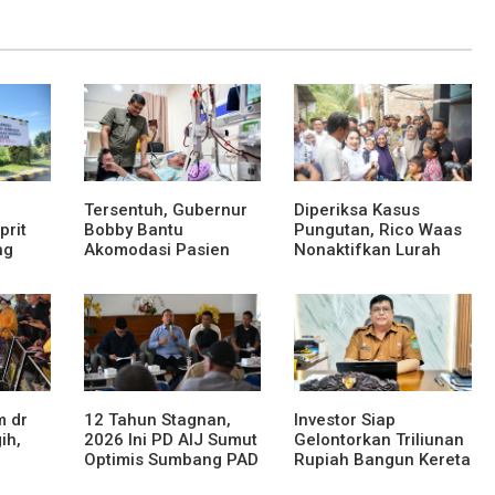
Tersentuh, Gubernur
Diperiksa Kasus
prit
Bobby Bantu
Pungutan, Rico Waas
ng
Akomodasi Pasien
Nonaktifkan Lurah
ama
Leukemia dan Kanker
Aur Atas Aduan
Tiroid di RSUD
Masyarakat
M 55
Thomsen
sa
m dr
12 Tahun Stagnan,
Investor Siap
ih,
2026 Ini PD AIJ Sumut
Gelontorkan Triliunan
Optimis Sumbang PAD
Rupiah Bangun Kereta
ke Pemprov Sumut
Gantung di Danau