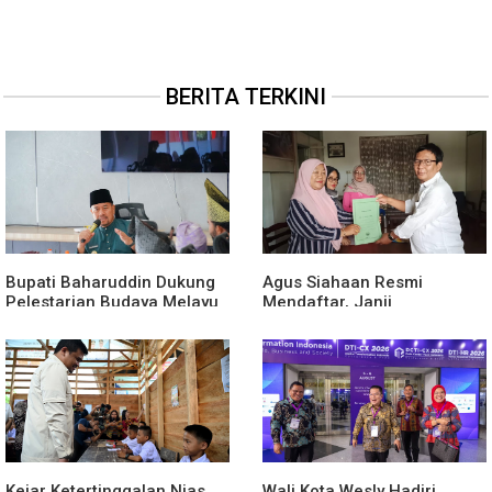
BERITA TERKINI
Bupati Baharuddin Dukung
Agus Siahaan Resmi
Pelestarian Budaya Melayu
Mendaftar, Janji
Melalui Gebyar Bertanjak
Memajukan Organisasi dan
Jilid 7
Lomba Karya Tulis Se-Sumut
Kejar Ketertinggalan Nias
Wali Kota Wesly Hadiri