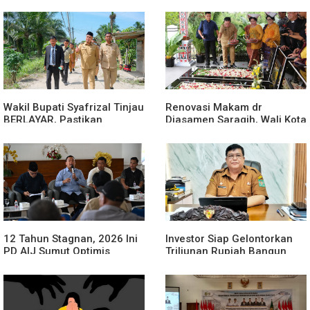
Leukemia dan Kanker Tiroid
Lurah Aur Atas Aduan
di RSUD Thomsen
Masyarakat
Wakil Bupati Syafrizal Tinjau
Renovasi Makam dr
BERLAYAR, Pastikan
Djasamen Saragih, Wali Kota
Pelayanan Publik Hadir
Ajak Masyarakat Lestarikan
Sampai Desa
Nilai Perjuangan Tokoh
Bangsa
12 Tahun Stagnan, 2026 Ini
Investor Siap Gelontorkan
PD AIJ Sumut Optimis
Triliunan Rupiah Bangun
Sumbang PAD ke Pemprov
Kereta Gantung di Danau
Sumut
Toba, BPHTB Lahan 60 Ha
Digratiskan