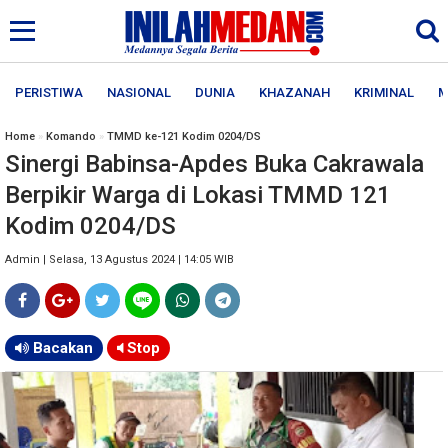
PERISTIWA
NASIONAL
DUNIA
KHAZANAH
KRIMINAL
M
Home
»
Komando
»
TMMD ke-121 Kodim 0204/DS
Sinergi Babinsa-Apdes Buka Cakrawala
Berpikir Warga di Lokasi TMMD 121
Kodim 0204/DS
Admin | Selasa, 13 Agustus 2024 | 14:05 WIB
Bacakan
Stop