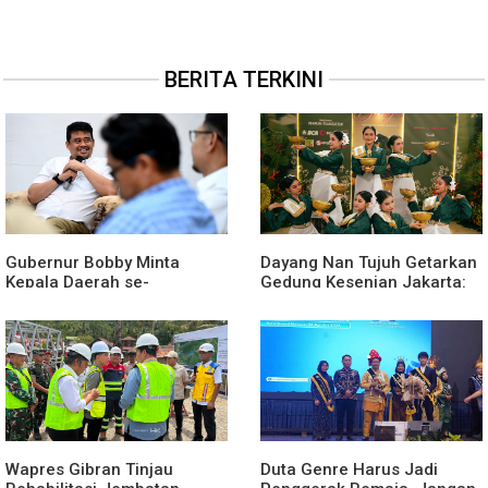
BERITA TERKINI
Gubernur Bobby Minta
Dayang Nan Tujuh Getarkan
Kepala Daerah se-
Gedung Kesenian Jakarta:
Kepulauan Nias Percepat
Dari Medan Untuk
Usulan Bantuan Keuangan
Nusantara
Provinsi 2027
Wapres Gibran Tinjau
Duta Genre Harus Jadi