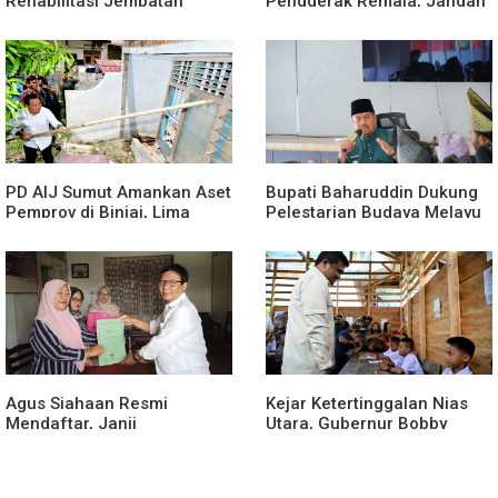
Rehabilitasi Jembatan
Penggerak Remaja, Jangan
Lumut, Dorong Penguatan
Aktif Saat Ada Acara
Konektivitas di Aceh
PD AIJ Sumut Amankan Aset
Bupati Baharuddin Dukung
Pemprov di Binjai, Lima
Pelestarian Budaya Melayu
Rumah Dinas Eks Bioskop
Melalui Gebyar Bertanjak
Ria Dibongkar
Jilid 7
Agus Siahaan Resmi
Kejar Ketertinggalan Nias
Mendaftar, Janji
Utara, Gubernur Bobby
Memajukan Organisasi dan
Percepat Pembangunan
Lomba Karya Tulis Se-Sumut
Gedung SMPN 4 Sitoli Ori