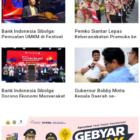
Bank Indonesia Sibolga:
Pemko Siantar Lepas
Penjualan UMKM di Festival
Keberangkatan Pramuka ke
Tao Toba Joujou Capai 6
Jamnas di Cibubur
Miliar
Bank Indonesia Sibolga
Gubernur Bobby Minta
Dorong Ekonomi Masyarakat
Kepala Daerah se-
di Festival Tao Toba Jou-jou
Kepulauan Nias Percepat
2026
Usulan Bantuan Keuangan
Provinsi 2027