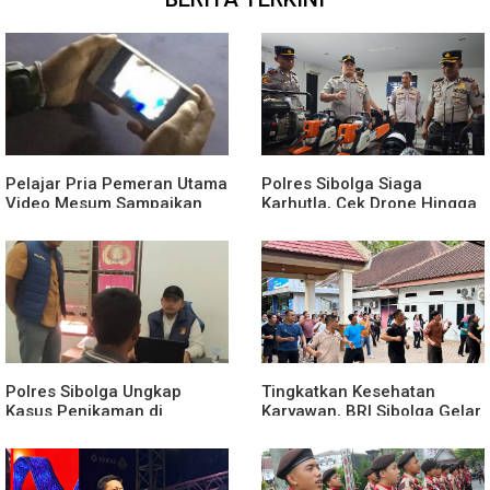
Pelajar Pria Pemeran Utama
Polres Sibolga Siaga
Video Mesum Sampaikan
Karhutla, Cek Drone Hingga
Permohonan Maaf
APAR Hadapi Musim Kering
Polres Sibolga Ungkap
Tingkatkan Kesehatan
Kasus Penikaman di
Karyawan, BRI Sibolga Gelar
Kelurahan Pasar Baru
Olahraga Rutin