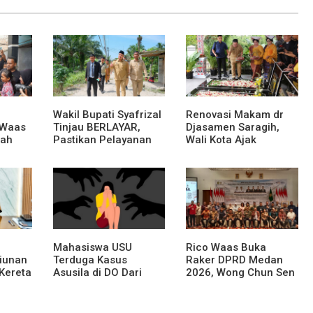
Wakil Bupati Syafrizal
Renovasi Makam dr
 Waas
Tinjau BERLAYAR,
Djasamen Saragih,
rah
Pastikan Pelayanan
Wali Kota Ajak
Publik Hadir Sampai
Masyarakat
Desa
Lestarikan Nilai
Perjuangan Tokoh
Bangsa
Mahasiswa USU
Rico Waas Buka
liunan
Terduga Kasus
Raker DPRD Medan
Kereta
Asusila di DO Dari
2026, Wong Chun Sen
au
Kampus
Dorong Transformasi
ahan
Digital
an