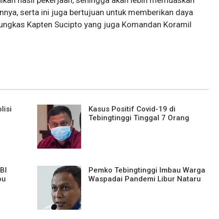
alkan hasil pekerjaan, sehingga akan lebih memuaskan
nya, serta ini juga bertujuan untuk memberikan daya
 pungkas Kapten Sucipto yang juga Komandan Koramil
lisi
Kasus Positif Covid-19 di
Tebingtinggi Tinggal 7 Orang
IBI
Pemko Tebingtinggi Imbau Warga
bu
Waspadai Pandemi Libur Nataru