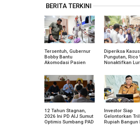
BERITA TERKINI
Tersentuh, Gubernur
Diperiksa Kasus
Bobby Bantu
Pungutan, Rico
Akomodasi Pasien
Nonaktifkan Lu
Leukemia dan Kanker
Aur Atas Aduan
Tiroid di RSUD
Masyarakat
Thomsen
12 Tahun Stagnan,
Investor Siap
2026 Ini PD AIJ Sumut
Gelontorkan Tri
Optimis Sumbang PAD
Rupiah Bangun 
ke Pemprov Sumut
Gantung di Dan
Toba, BPHTB L
60 Ha Digratisk