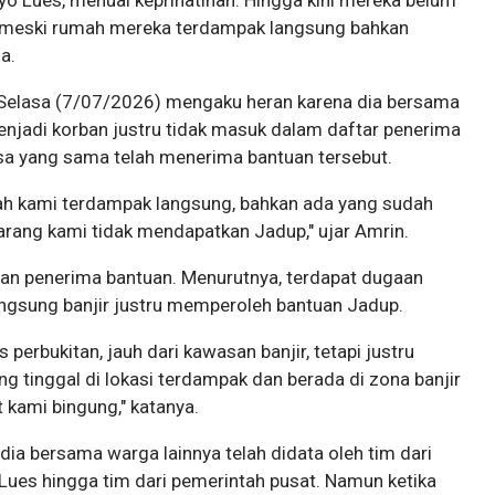
 Lues, menuai keprihatinan. Hingga kini mereka belum
 meski rumah mereka terdampak langsung bahkan
a.
), Selasa (7/07/2026) mengaku heran karena dia bersama
enjadi korban justru tidak masuk dalam daftar penerima
sa yang sama telah menerima bantuan tersebut.
mah kami terdampak langsung, bahkan ada yang sudah
arang kami tidak mendapatkan Jadup," ujar Amrin.
an penerima bantuan. Menurutnya, terdapat dugaan
ngsung banjir justru memperoleh bantuan Jadup.
perbukitan, jauh dari kawasan banjir, tetapi justru
 tinggal di lokasi terdampak dan berada di zona banjir
kami bingung," katanya.
dia bersama warga lainnya telah didata oleh tim dari
ues hingga tim dari pemerintah pusat. Namun ketika