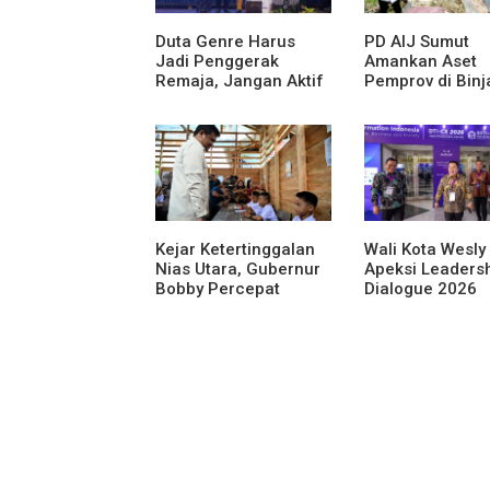
Duta Genre Harus
PD AIJ Sumut
Jadi Penggerak
Amankan Aset
Remaja, Jangan Aktif
Pemprov di Binja
Saat Ada Acara
Lima Rumah Din
Bioskop Ria
Dibongkar
Kejar Ketertinggalan
Wali Kota Wesly 
Nias Utara, Gubernur
Apeksi Leaders
Bobby Percepat
Dialogue 2026
Pembangunan
Perkuat Komitm
Gedung SMPN 4 Sitoli
Transformasi Di
Ori