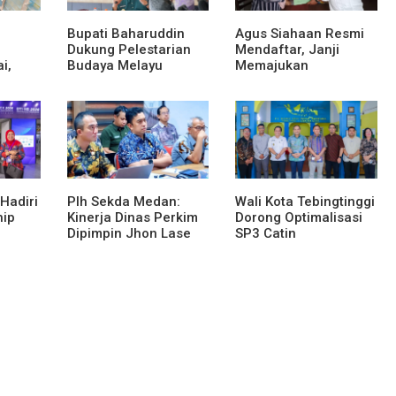
Bupati Baharuddin
Agus Siahaan Resmi
Dukung Pelestarian
Mendaftar, Janji
i,
Budaya Melayu
Memajukan
as Eks
Melalui Gebyar
Organisasi dan Lomba
Bertanjak Jilid 7
Karya Tulis Se-Sumut
Hadiri
Plh Sekda Medan:
Wali Kota Tebingtinggi
hip
Kinerja Dinas Perkim
Dorong Optimalisasi
Dipimpin Jhon Lase
SP3 Catin
en
Terparah: Di Bawah
gital
Kelurahan