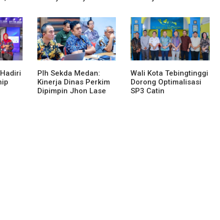
as Eks
Melalui Gebyar
Organisasi dan Lomba
Bertanjak Jilid 7
Karya Tulis Se-Sumut
Hadiri
Plh Sekda Medan:
Wali Kota Tebingtinggi
hip
Kinerja Dinas Perkim
Dorong Optimalisasi
Dipimpin Jhon Lase
SP3 Catin
en
Terparah: Di Bawah
gital
Kelurahan