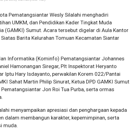
ta Pematangsiantar Wesly Silalahi menghadiri
latihan UMKM, dan Pendidikan Kader Tingkat Muda
a (GAMKI) Sumut. Acara tersebut digelar di Aula Kantor
n Siatas Barita Kelurahan Tomuan Kecamatan Siantar
 dan Informatika (Kominfo) Pematangsiantar Johannes
niel Hamonangan Siregar, Plt Inspektorat Heryanto
tar Iptu Hary Isdayanto, perwakilan Korem 022/Pantai
KI Sahat Martin Philip Sinurat, Ketua DPD GAMKI Sumut
ematangsiantar Jon Roi Tua Purba, serta ormas
a.
lalahi menyampaikan apresiasi dan penghargaan kepada
n dalam membangun karakter, kepemimpinan, serta
si muda.