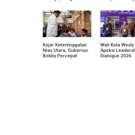
Saat Ada Acara
Lima Rumah Din
Bioskop Ria
Dibongkar
Kejar Ketertinggalan
Wali Kota Wesly 
Nias Utara, Gubernur
Apeksi Leaders
Bobby Percepat
Dialogue 2026
Pembangunan
Perkuat Komitm
Gedung SMPN 4 Sitoli
Transformasi Di
Ori