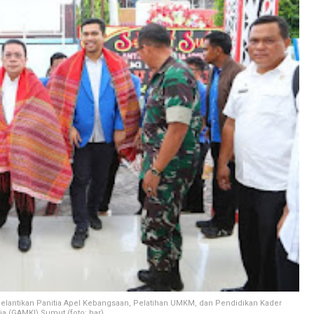
Pelantikan Panitia Apel Kebangsaan, Pelatihan UMKM, dan Pendidikan Kader
a (GAMKI) Sumut.(foto: har)