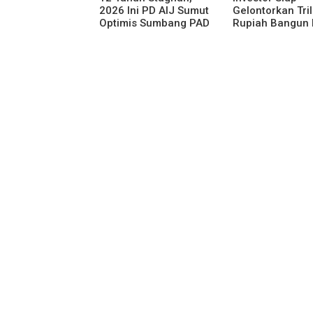
2026 Ini PD AIJ Sumut
Gelontorkan Tri
Optimis Sumbang PAD
Rupiah Bangun 
ke Pemprov Sumut
Gantung di Dan
Toba, BPHTB L
60 Ha Digratisk