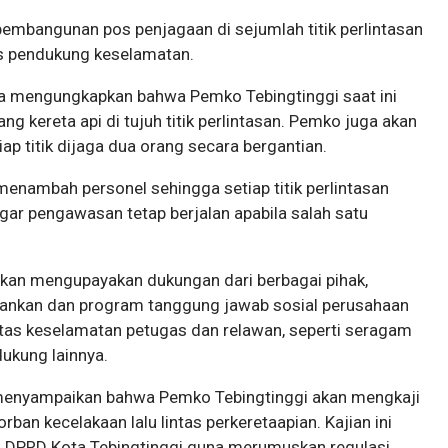
embangunan pos penjagaan di sejumlah titik perlintasan
as pendukung keselamatan.
ekda mengungkapkan bahwa Pemko Tebingtinggi saat ini
 kereta api di tujuh titik perlintasan. Pemko juga akan
 titik dijaga dua orang secara bergantian.
nambah personel sehingga setiap titik perlintasan
agar pengawasan tetap berjalan apabila salah satu
akan mengupayakan dukungan dari berbagai pihak,
bankan dan program tanggung jawab sosial perusahaan
tas keselamatan petugas dan relawan, seperti seragam
dukung lainnya.
menyampaikan bahwa Pemko Tebingtinggi akan mengkaji
ban kecelakaan lalu lintas perkeretaapian. Kajian ini
n DPRD Kota Tebingtinggi guna merumuskan regulasi