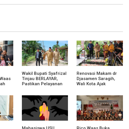
Wakil Bupati Syafrizal
Renovasi Makam dr
 Waas
Tinjau BERLAYAR,
Djasamen Saragih,
rah
Pastikan Pelayanan
Wali Kota Ajak
Publik Hadir Sampai
Masyarakat
Desa
Lestarikan Nilai
Perjuangan Tokoh
Bangsa
Mahasiswa USU
Rico Waas Buka