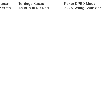
liunan
Terduga Kasus
Raker DPRD Medan
Kereta
Asusila di DO Dari
2026, Wong Chun Sen
au
Kampus
Dorong Transformasi
ahan
Digital
an