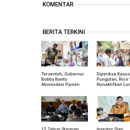
KOMENTAR
BERITA TERKINI
Tersentuh, Gubernur
Diperiksa Kasus
Bobby Bantu
Pungutan, Rico
Akomodasi Pasien
Nonaktifkan Lu
Leukemia dan Kanker
Aur Atas Aduan
Tiroid di RSUD
Masyarakat
Thomsen
12 Tahun Stagnan,
Investor Siap