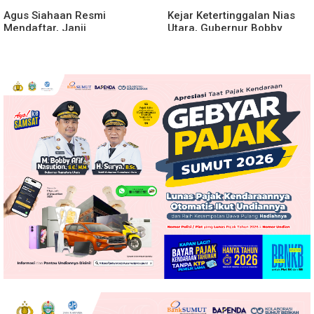
Agus Siahaan Resmi
Kejar Ketertinggalan Nias
Mendaftar, Janji
Utara, Gubernur Bobby
Memajukan Organisasi dan
Percepat Pembangunan
Lomba Karya Tulis Se-Sumut
Gedung SMPN 4 Sitoli Ori