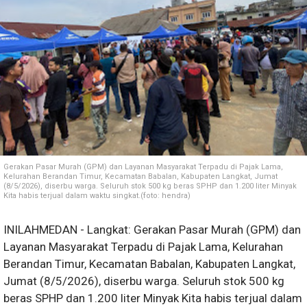
Gerakan Pasar Murah (GPM) dan Layanan Masyarakat Terpadu di Pajak Lama,
Kelurahan Berandan Timur, Kecamatan Babalan, Kabupaten Langkat, Jumat
(8/5/2026), diserbu warga. Seluruh stok 500 kg beras SPHP dan 1.200 liter Minyak
Kita habis terjual dalam waktu singkat.(foto: hendra)
INILAHMEDAN - Langkat: Gerakan Pasar Murah (GPM) dan
Layanan Masyarakat Terpadu di Pajak Lama, Kelurahan
Berandan Timur, Kecamatan Babalan, Kabupaten Langkat,
Jumat (8/5/2026), diserbu warga. Seluruh stok 500 kg
beras SPHP dan 1.200 liter Minyak Kita habis terjual dalam