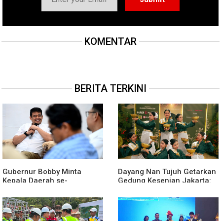
KOMENTAR
BERITA TERKINI
Gubernur Bobby Minta
Dayang Nan Tujuh Getarkan
Kepala Daerah se-
Gedung Kesenian Jakarta:
Kepulauan Nias Percepat
Dari Medan Untuk
Usulan Bantuan Keuangan
Nusantara
Provinsi 2027