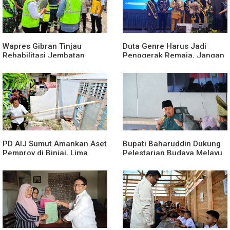
Wapres Gibran Tinjau
Duta Genre Harus Jadi
Rehabilitasi Jembatan
Penggerak Remaja, Jangan
Lumut, Dorong Penguatan
Aktif Saat Ada Acara
Konektivitas di Aceh
PD AIJ Sumut Amankan Aset
Bupati Baharuddin Dukung
Pemprov di Binjai, Lima
Pelestarian Budaya Melayu
Rumah Dinas Eks Bioskop
Melalui Gebyar Bertanjak
Ria Dibongkar
Jilid 7