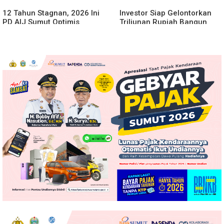
12 Tahun Stagnan, 2026 Ini
Investor Siap Gelontorkan
PD AIJ Sumut Optimis
Triliunan Rupiah Bangun
Sumbang PAD ke Pemprov
Kereta Gantung di Danau
Sumut
Toba, BPHTB Lahan 60 Ha
Digratiskan