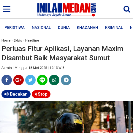
PERISTIWA
NASIONAL
DUNIA
KHAZANAH
KRIMINAL
M
Home
»
Ekbis
»
Headline
Perluas Fitur Aplikasi, Layanan Maxim
Disambut Baik Masyarakat Sumut
Admin | Minggu, 18 Mei 2025 | 19:13 WIB
Bacakan
Stop