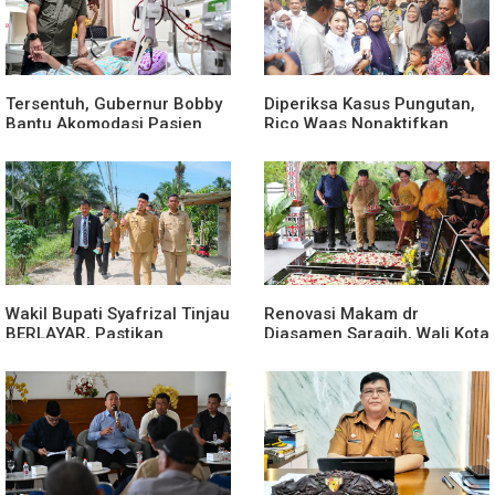
Tersentuh, Gubernur Bobby
Diperiksa Kasus Pungutan,
Bantu Akomodasi Pasien
Rico Waas Nonaktifkan
Leukemia dan Kanker Tiroid
Lurah Aur Atas Aduan
di RSUD Thomsen
Masyarakat
Wakil Bupati Syafrizal Tinjau
Renovasi Makam dr
BERLAYAR, Pastikan
Djasamen Saragih, Wali Kota
Pelayanan Publik Hadir
Ajak Masyarakat Lestarikan
Sampai Desa
Nilai Perjuangan Tokoh
Bangsa