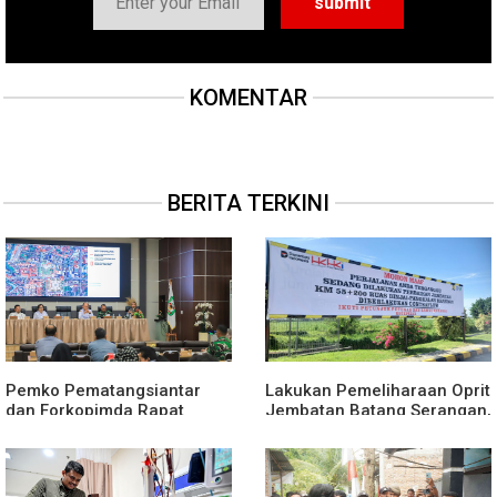
KOMENTAR
BERITA TERKINI
Pemko Pematangsiantar
Lakukan Pemeliharaan Oprit
dan Forkopimda Rapat
Jembatan Batang Serangan,
Finalisasi Rangkaian
Hutama Karya Uji Coba
Peringatan HUT ke-81
Contraflow di KM 55 Tol
Kemerdekaan RI
Binjai–Langsa