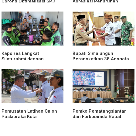
Dorong Optimalisasi SP3
Apresiasi Penurunan
Catin
Stunting
Kapolres Langkat
Bupati Simalungun
Silaturahmi dengan
Berangkatkan 38 Anggota
Pengemudi Ojek Online
Pramuka Ikuti Jamnas XII
2026
Pemusatan Latihan Calon
Pemko Pematangsiantar
Paskibraka Kota
dan Forkopimda Rapat
Pematangsiantar 2026
Finalisasi Rangkaian
Resmi Dimulai
Peringatan HUT ke-81
Kemerdekaan RI