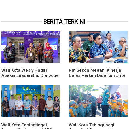
BERITA TERKINI
Wali Kota Wesly Hadiri
Plh Sekda Medan: Kinerja
Apeksi Leadership Dialogue
Dinas Perkim Dipimpin Jhon
2026 Perkuat Komitmen
Lase Terparah: Di Bawah
Transformasi Digital
Kelurahan
Wali Kota Tebingtinggi
Wali Kota Tebingtinggi