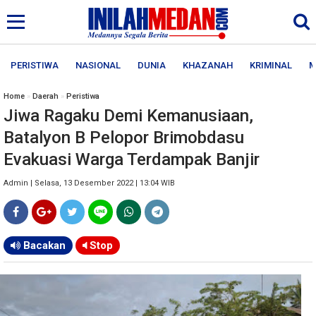
PERISTIWA
NASIONAL
DUNIA
KHAZANAH
KRIMINAL
M
Home
»
Daerah
»
Peristiwa
Jiwa Ragaku Demi Kemanusiaan,
Batalyon B Pelopor Brimobdasu
Evakuasi Warga Terdampak Banjir
Admin | Selasa, 13 Desember 2022 | 13:04 WIB
Bacakan
Stop