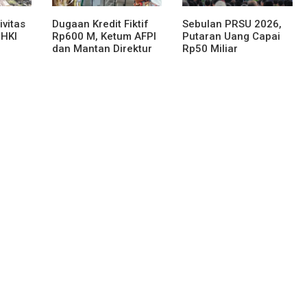
ivitas
Dugaan Kredit Fiktif
Sebulan PRSU 2026,
 HKI
Rp600 M, Ketum AFPI
Putaran Uang Capai
dan Mantan Direktur
Rp50 Miliar
lur
Eksekutif Hindari
an
Media Keluar Dari
Kejati DKI