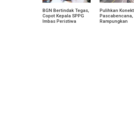
BGN Bertindak Tegas,
Pulihkan Konekt
Copot Kepala SPPG
Pascabencana,
Imbas Peristiwa
Rampungkan
Keracunan
Penanganan Ja
Lembah Anai d
Malalak