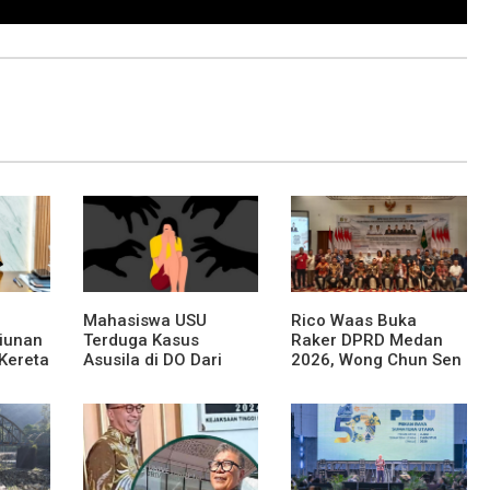
Mahasiswa USU
Rico Waas Buka
liunan
Terduga Kasus
Raker DPRD Medan
Kereta
Asusila di DO Dari
2026, Wong Chun Sen
au
Kampus
Dorong Transformasi
ahan
Digital
an