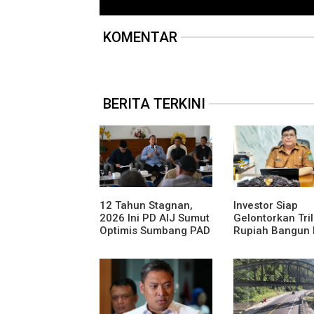
KOMENTAR
BERITA TERKINI
12 Tahun Stagnan,
Investor Siap
2026 Ini PD AIJ Sumut
Gelontorkan Tri
Optimis Sumbang PAD
Rupiah Bangun 
ke Pemprov Sumut
Gantung di Dan
Toba, BPHTB L
60 Ha Digratisk