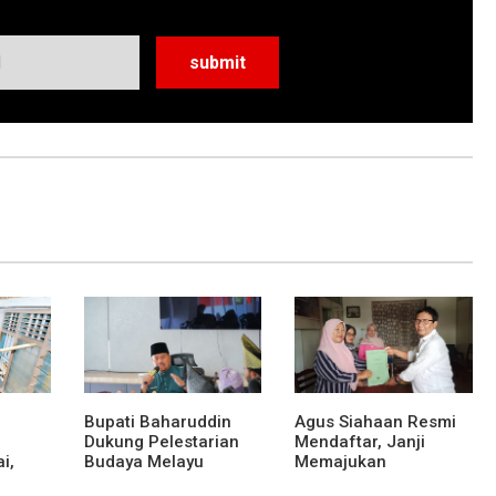
Bupati Baharuddin
Agus Siahaan Resmi
Dukung Pelestarian
Mendaftar, Janji
i,
Budaya Melayu
Memajukan
as Eks
Melalui Gebyar
Organisasi dan Lomba