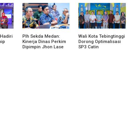
Bertanjak Jilid 7
Karya Tulis Se-Sumut
Hadiri
Plh Sekda Medan:
Wali Kota Tebingtinggi
hip
Kinerja Dinas Perkim
Dorong Optimalisasi
Dipimpin Jhon Lase
SP3 Catin
en
Terparah: Di Bawah
gital
Kelurahan