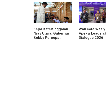
Bioskop Ria
Dibongkar
Kejar Ketertinggalan
Wali Kota Wesly 
Nias Utara, Gubernur
Apeksi Leaders
Bobby Percepat
Dialogue 2026
Pembangunan
Perkuat Komitm
Gedung SMPN 4 Sitoli
Transformasi Di
Ori