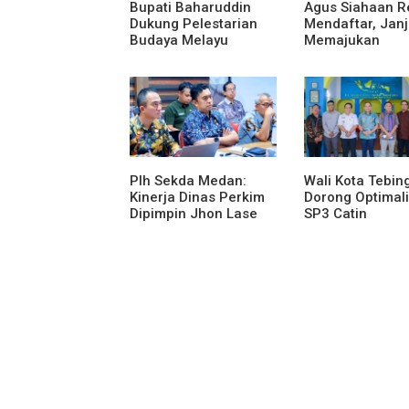
Bupati Baharuddin
Agus Siahaan R
Dukung Pelestarian
Mendaftar, Janj
Budaya Melayu
Memajukan
Melalui Gebyar
Organisasi dan
Bertanjak Jilid 7
Karya Tulis Se-
Plh Sekda Medan:
Wali Kota Tebing
Kinerja Dinas Perkim
Dorong Optimali
Dipimpin Jhon Lase
SP3 Catin
Terparah: Di Bawah
Kelurahan