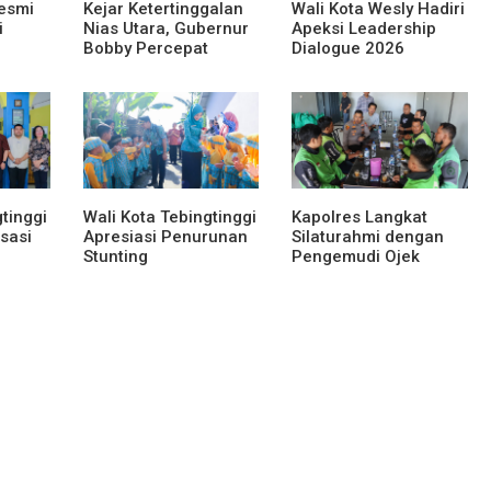
esmi
Kejar Ketertinggalan
Wali Kota Wesly Hadiri
i
Nias Utara, Gubernur
Apeksi Leadership
Bobby Percepat
Dialogue 2026
 Lomba
Pembangunan
Perkuat Komitmen
Sumut
Gedung SMPN 4 Sitoli
Transformasi Digital
Ori
tinggi
Wali Kota Tebingtinggi
Kapolres Langkat
sasi
Apresiasi Penurunan
Silaturahmi dengan
Stunting
Pengemudi Ojek
Online