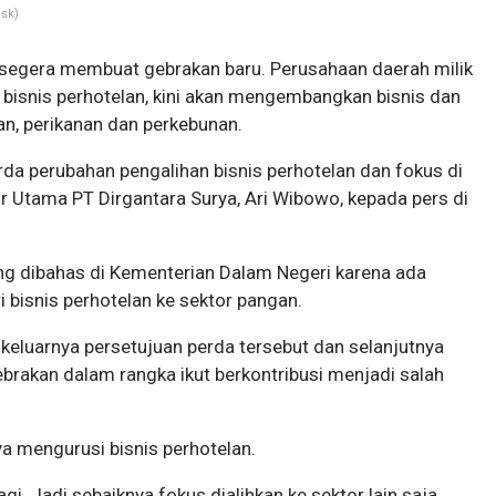
bsk)
segera membuat gebrakan baru. Perusahaan daerah milik
 bisnis perhotelan, kini akan mengembangkan bisnis dan
nian, perikanan dan perkebunan.
erda perubahan pengalihan bisnis perhotelan dan fokus di
tur Utama PT Dirgantara Surya, Ari Wibowo, kepada pers di
ang dibahas di Kementerian Dalam Negeri karena ada
i bisnis perhotelan ke sektor pangan.
luarnya persetujuan perda tersebut dan selanjutnya
brakan dalam rangka ikut berkontribusi menjadi salah
ya mengurusi bisnis perhotelan.
i. Jadi sebaiknya fokus dialihkan ke sektor lain saja,