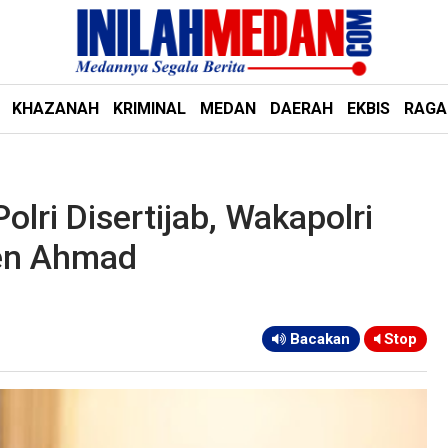
KHAZANAH
KRIMINAL
MEDAN
DAERAH
EKBIS
RAG
olri Disertijab, Wakapolri
jen Ahmad
Bacakan
Stop