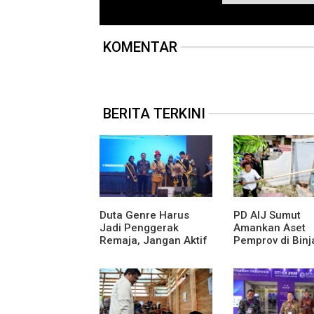
KOMENTAR
BERITA TERKINI
Duta Genre Harus
PD AIJ Sumut
Jadi Penggerak
Amankan Aset
Remaja, Jangan Aktif
Pemprov di Binja
Saat Ada Acara
Lima Rumah Din
Bioskop Ria
Dibongkar