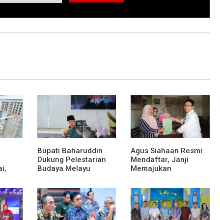
Bupati Baharuddin
Agus Siahaan Resmi
Dukung Pelestarian
Mendaftar, Janji
i,
Budaya Melayu
Memajukan
as Eks
Melalui Gebyar
Organisasi dan Lomba
Bertanjak Jilid 7
Karya Tulis Se-Sumut