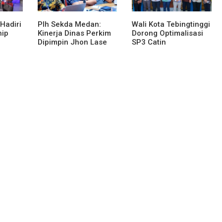
Hadiri
Plh Sekda Medan:
Wali Kota Tebingtinggi
hip
Kinerja Dinas Perkim
Dorong Optimalisasi
Dipimpin Jhon Lase
SP3 Catin
en
Terparah: Di Bawah
gital
Kelurahan