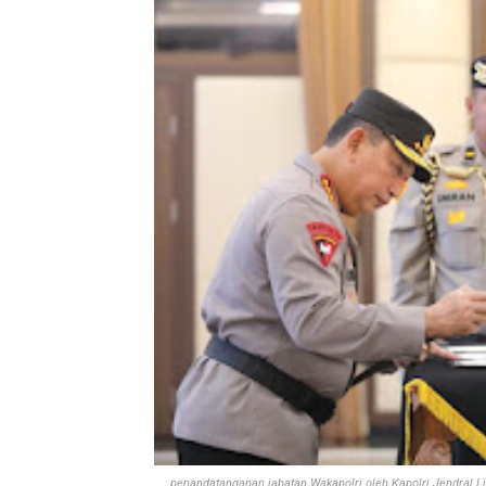
penandatanganan jabatan Wakapolri oleh Kapolri Jendral Lis