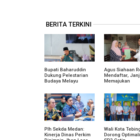
BERITA TERKINI
Bupati Baharuddin
Agus Siahaan R
Dukung Pelestarian
Mendaftar, Janj
Budaya Melayu
Memajukan
Melalui Gebyar
Organisasi dan
Bertanjak Jilid 7
Karya Tulis Se-
Plh Sekda Medan:
Wali Kota Tebing
Kinerja Dinas Perkim
Dorong Optimali