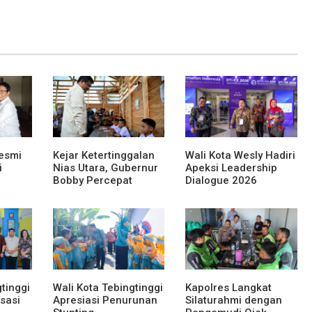
esmi
Kejar Ketertinggalan
Wali Kota Wesly Hadiri
i
Nias Utara, Gubernur
Apeksi Leadership
Bobby Percepat
Dialogue 2026
 Lomba
Pembangunan
Perkuat Komitmen
Sumut
Gedung SMPN 4 Sitoli
Transformasi Digital
Ori
tinggi
Wali Kota Tebingtinggi
Kapolres Langkat
sasi
Apresiasi Penurunan
Silaturahmi dengan