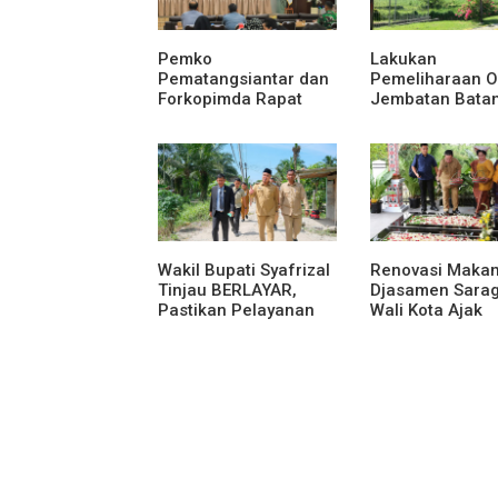
Pemko
Lakukan
Pematangsiantar dan
Pemeliharaan O
Forkopimda Rapat
Jembatan Bata
Finalisasi Rangkaian
Serangan, Hut
Peringatan HUT ke-81
Karya Uji Coba
Kemerdekaan RI
Contraflow di K
Tol Binjai–Lang
Wakil Bupati Syafrizal
Renovasi Maka
Tinjau BERLAYAR,
Djasamen Sarag
Pastikan Pelayanan
Wali Kota Ajak
Publik Hadir Sampai
Masyarakat
Desa
Lestarikan Nilai
Perjuangan Tok
Bangsa