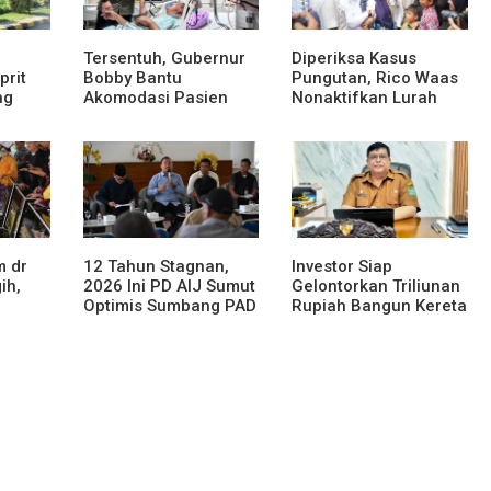
Tersentuh, Gubernur
Diperiksa Kasus
prit
Bobby Bantu
Pungutan, Rico Waas
ng
Akomodasi Pasien
Nonaktifkan Lurah
ama
Leukemia dan Kanker
Aur Atas Aduan
Tiroid di RSUD
Masyarakat
M 55
Thomsen
sa
m dr
12 Tahun Stagnan,
Investor Siap
ih,
2026 Ini PD AIJ Sumut
Gelontorkan Triliunan
Optimis Sumbang PAD
Rupiah Bangun Kereta
ke Pemprov Sumut
Gantung di Danau
Toba, BPHTB Lahan
oh
60 Ha Digratiskan